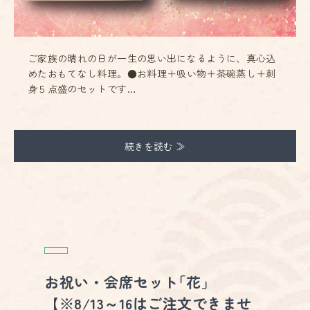
ご家族の晴れの日が一生の思い出になるように、真心込
めたおもてなし料理。●お料理＋吸い物＋茶碗蒸し＋刺
身５点盛のセットです…
続きを読む ≫
お祝い・会席セット｢花｣
【※8/13～16はご注文できませ