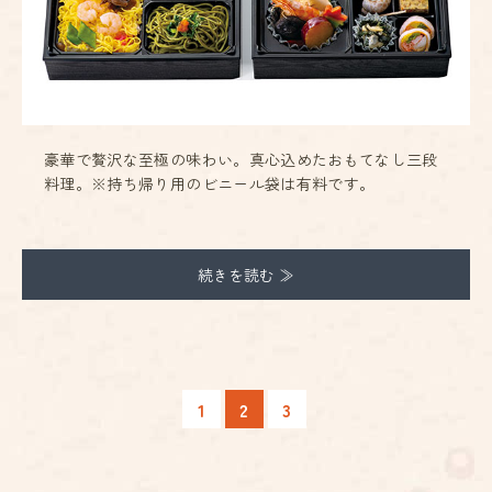
豪華で贅沢な至極の味わい。真心込めたおもてなし三段
料理。※持ち帰り用のビニール袋は有料です。
続きを読む ≫
2
1
3