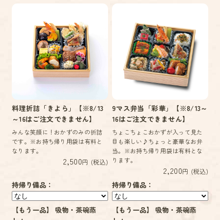
料理折詰「きよら」【※8/13
9マス弁当「彩華」【※8/13～
～16はご注文できません】
16はご注文できません】
みんな笑顔に！おかずのみの折詰
ちょこちょこおかずが入って見た
です。※お持ち帰り用袋は有料と
目も楽しい♪ちょっと豪華なお弁
なります。
当。※お持ち帰り用袋は有料とな
2,500
ります。
円 (税込)
2,200
円 (税込)
持帰り備品：
持帰り備品：
【もう一品】 吸物・茶碗蒸
【もう一品】 吸物・茶碗蒸