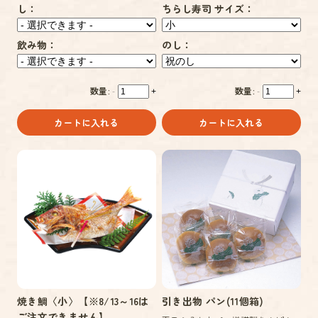
し：
ちらし寿司 サイズ：
飲み物：
のし：
数量:
数量:
-
+
-
+
カートに入れる
カートに入れる
焼き鯛〈小〉【※8/13～16は
引き出物 パン(11個箱)
ご注文できません】