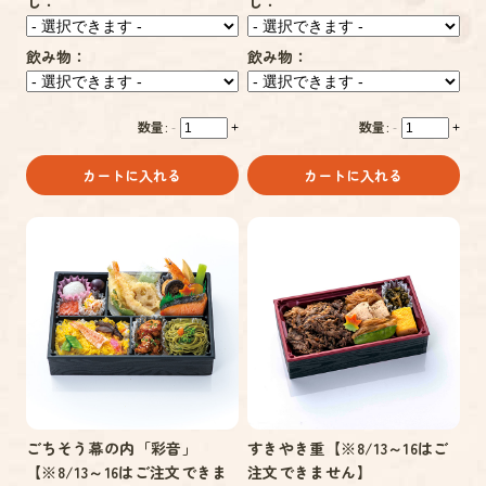
し：
し：
飲み物：
飲み物：
数量:
数量:
-
+
-
+
カートに入れる
カートに入れる
ごちそう幕の内「彩音」
すきやき重【※8/13～16はご
【※8/13～16はご注文できま
注文できません】