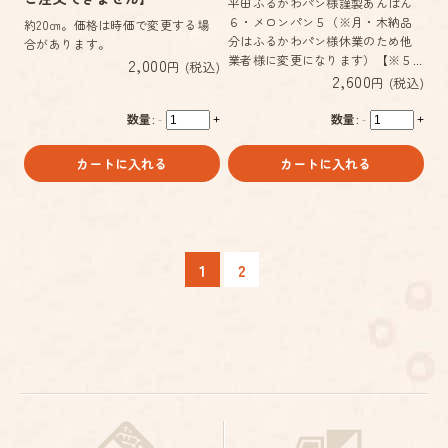
平田ふるかわパン様謹製あんぱん
６・メロンパン５（※月・木納品
約20㎝。価格は時価で変更する場
分はふるかわパン様休業のため他
合があります。
業者様に変更になります）【※５...
2,000
円 (税込)
2,600
円 (税込)
数量:
数量:
-
+
-
+
カートに入れる
カートに入れる
1
2