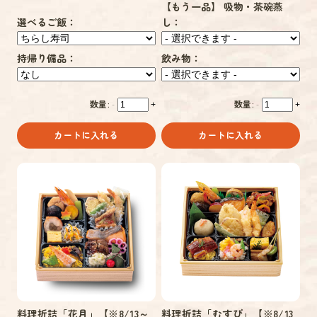
【もう一品】 吸物・茶碗蒸
選べるご飯：
し：
持帰り備品：
飲み物：
数量:
数量:
-
+
-
+
カートに入れる
カートに入れる
料理折詰「花月」【※8/13～
料理折詰「むすび」【※8/13