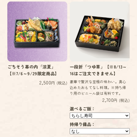
ごちそう幕の内「涼夏」
一段折「つゆ草」【※8/13～
【※7/6～9/29限定商品】
16はご注文できません】
2,500
豪華で贅沢な至極の味わい。真心
円 (税込)
込めたおもてなし料理。※持ち帰
り用のビニール袋は有料です。
2,700
円 (税込)
選べるご飯：
持帰り備品：