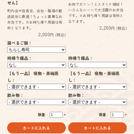
せん】
お肉でガツン！とスタミナ補給！
いろんなシーンで大活躍のお弁当
町内会や役員会、会社・職場の歓
です。※お持ち帰り用袋は有料と
送迎会に最適！ちょっと豪華なお
なります。
弁当です。※お持ち帰り用袋は有
2,200
料となります。
円 (税込)
2,000
円 (税込)
選べるご飯：
持帰り備品：
持帰り備品：
【もう一品】 吸物・茶碗蒸
【もう一品】 吸物・茶碗蒸
し：
し：
飲み物：
飲み物：
数量:
数量:
-
+
-
+
カートに入れる
カートに入れる