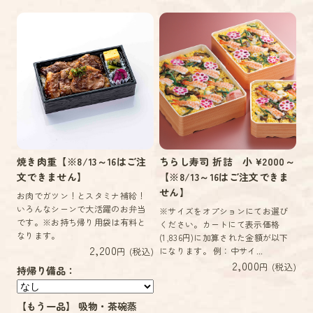
焼き肉重【※8/13～16はご注
ちらし寿司 折詰 小 ¥2000～
文できません】
【※8/13～16はご注文できま
せん】
お肉でガツン！とスタミナ補給！
いろんなシーンで大活躍のお弁当
※サイズをオプションにてお選び
です。※お持ち帰り用袋は有料と
ください。カートにて表示価格
なります。
(1,836円)に加算された金額が以下
2,200
円 (税込)
になります。 例：中サイ...
2,000
円 (税込)
持帰り備品：
【もう一品】 吸物・茶碗蒸