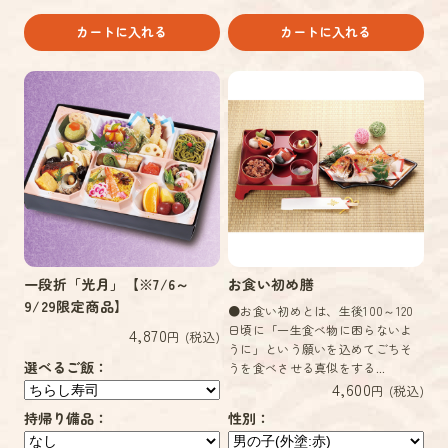
カートに入れる
カートに入れる
一段折「光月」【※7/6～
お食い初め膳
9/29限定商品】
●お食い初めとは、生後100～120
日頃に「一生食べ物に困らないよ
4,870
円 (税込)
うに」という願いを込めてごちそ
選べるご飯：
うを食べさせる真似をする...
4,600
円 (税込)
持帰り備品：
性別：