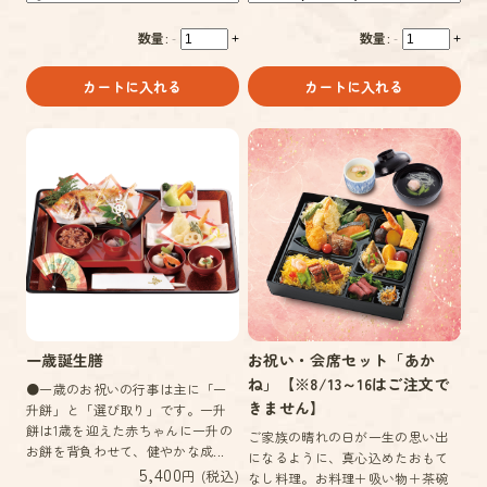
数量:
数量:
-
+
-
+
カートに入れる
カートに入れる
一歳誕生膳
お祝い・会席セット「あか
ね」【※8/13～16はご注文で
●一歳のお祝いの行事は主に「一
きません】
升餅」と「選び取り」です。一升
餅は1歳を迎えた赤ちゃんに一升の
ご家族の晴れの日が一生の思い出
お餅を背負わせて、健やかな成...
になるように、真心込めたおもて
5,400
円 (税込)
なし料理。お料理＋吸い物＋茶碗