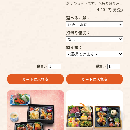
蒸しのセットです。※持ち帰り用...
4,100
円 (税込)
選べるご飯：
持帰り備品：
飲み物：
数量:
数量:
-
+
-
+
カートに入れる
カートに入れる