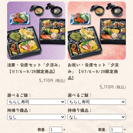
法要・会席セット「夕涼み」
お祝い・会席セット「夕涼
【※7/6～9/29限定商品】
み」【※7/6～9/29限定商
品】
5,110
円 (税込)
5,110
円 (税込)
選べるご飯：
選べるご飯：
持帰り備品：
持帰り備品：
数量:
数量:
-
+
-
+