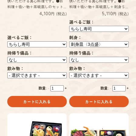
供いただける真心料理です。●お
供いただける真心料理です。●お
料理＋吸い物＋茶碗蒸しのセット...
料理＋吸い物＋茶碗蒸し＋刺身５...
4,100
5,110
円 (税込)
円 (税込)
選べるご飯：
選べるご飯：
刺身：
持帰り備品：
持帰り備品：
飲み物：
飲み物：
数量:
数量:
-
+
-
+
カートに入れる
カートに入れる