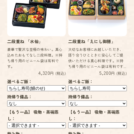
二段重ね 「水仙」
二段重ね「えにし御膳」
豪華で贅沢な至極の味わい。真心
大切なお客様にお越しいただき、
込めたおもてなし二段料理。※持
語り合うひとときに安心してご提
ち帰り用のビニール袋は有料で
供いただける真心料理です。※持
す。
ち帰り用のビニール袋は有料です...
4,320
5,200
円 (税込)
円 (税込)
選べるご飯：
選べるご飯：
持帰り備品：
持帰り備品：
【もう一品】 吸物・茶碗蒸
【もう一品】 吸物・茶碗蒸
し：
し：
飲み物：
飲み物：