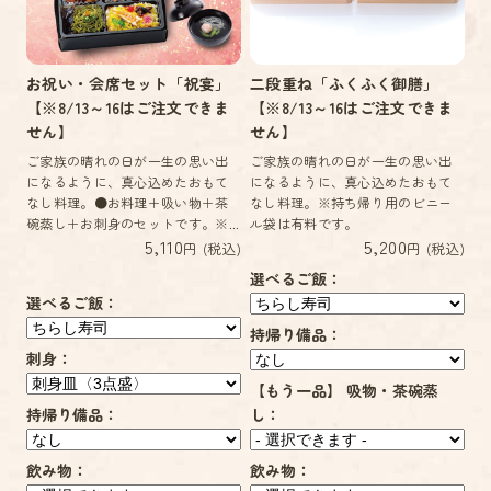
お祝い・会席セット「祝宴」
二段重ね「ふくふく御膳」
【※8/13～16はご注文できま
【※8/13～16はご注文できま
せん】
せん】
ご家族の晴れの日が一生の思い出
ご家族の晴れの日が一生の思い出
になるように、真心込めたおもて
になるように、真心込めたおもて
なし料理。●お料理＋吸い物＋茶
なし料理。※持ち帰り用のビニー
碗蒸し＋お刺身のセットです。※...
ル袋は有料です。
5,110
5,200
円 (税込)
円 (税込)
選べるご飯：
選べるご飯：
持帰り備品：
刺身：
【もう一品】 吸物・茶碗蒸
持帰り備品：
し：
飲み物：
飲み物：