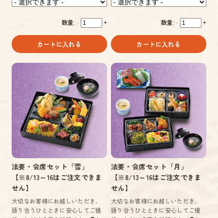
数量:
数量:
-
+
-
+
カートに入れる
カートに入れる
法要・会席セット「雪」
法要・会席セット「月」
【※8/13～16はご注文できま
【※8/13～16はご注文できま
せん】
せん】
大切なお客様にお越しいただき、
大切なお客様にお越しいただき、
語り合うひとときに安心してご提
語り合うひとときに安心してご提