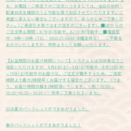
お、お電話・ご来店でのご注文につきましては、当日の材料・
配達状況を確認のうえ可能な限り対応させていただきます。ご
希望に添えない場合もございますので、あらかじめご了承くだ
さい。(ご来店引き取りはまだ空きがございます) ■HPからの
ご注文停止期間：8/9(日)午前中、8/13(木)午前中 ■電話受
付：9時〜19時（TEL：0853-21-0684 水曜定休日） ご不便を
おかけいたしますが、何卒よろしくお願いいたします。
【お盆期間のお届け時間について】システム上は30分単位でご
指定いただけますが、8月8日(土)～9日(日)午前中、8月13日(木)
～15日(土)午前中のお届けは、ご注文が集中するため、ご指定
時間より最大2時間早くお届けする場合がございます。（つま
り、お届け時間の幅を2時間頂いています。＜例：10:00～
10:30→8:30～10:30＞）何卒ご了承くださいませ。
2026夏のパンフレットができあがりました。
春のパンフレットができあがりました！