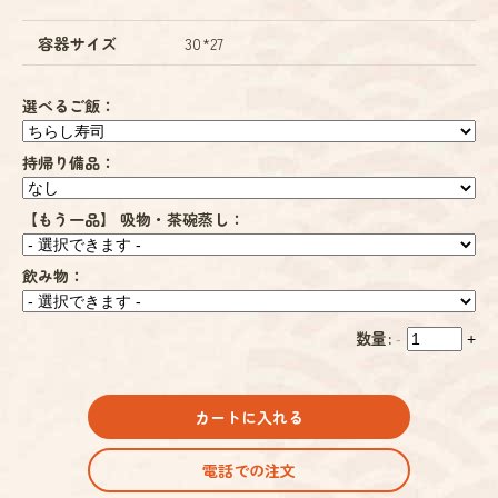
容器サイズ
30*27
選べるご飯：
持帰り備品：
【もう一品】 吸物・茶碗蒸し：
飲み物：
数量:
-
+
カートに入れる
電話での注文