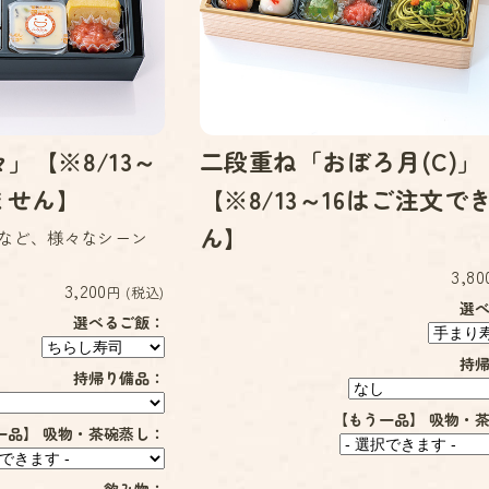
」【※8/13～
二段重ね「おぼろ月(C)」
ません】
【※8/13～16はご注文で
ん】
など、様々なシーン
3,80
3,200
円 (税込)
選
選べるご飯：
持
持帰り備品：
【もう一品】 吸物・
一品】 吸物・茶碗蒸し：