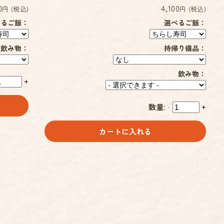
0
4,100
円 (税込)
円 (税込)
べるご飯：
選べるご飯：
飲み物：
持帰り備品：
飲み物：
+
数量:
-
+
カートに入れる