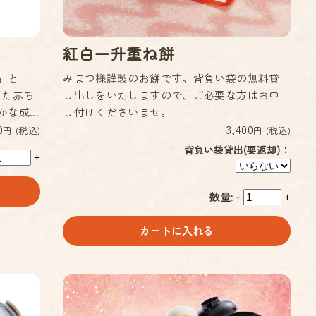
紅白一升重ね餅
」と
みまつ様謹製のお餅です。背負い袋の無料貸
えた赤ち
し出しをいたしますので、ご必要な方はお申
成...
し付けくださいませ。
0
3,400
円 (税込)
円 (税込)
背負い袋貸出(要返却)：
+
数量:
-
+
カートに入れる