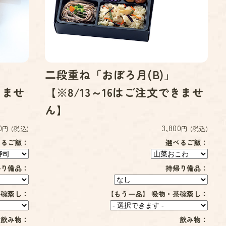
二段重ね「おぼろ月(B)」
きませ
【※8/13～16はご注文できませ
ん】
0
3,800
円 (税込)
円 (税込)
べるご飯：
選べるご飯：
帰り備品：
持帰り備品：
茶碗蒸し：
【もう一品】 吸物・茶碗蒸し：
飲み物：
飲み物：