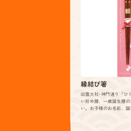
縁結び箸
出雲大社･神門通り「ひ
い初め膳、一歳誕生膳の
い。お子様のお名前、誕生