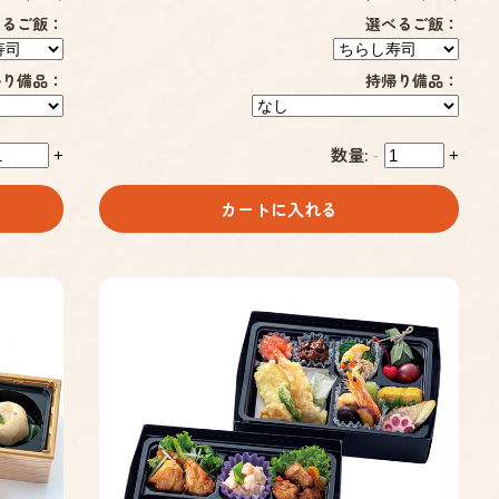
べるご飯：
選べるご飯：
帰り備品：
持帰り備品：
数量:
+
-
+
カートに入れる