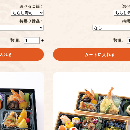
選べるご飯：
選
持帰り備品：
持
数量:
数量:
-
+
-
入れる
カートに入れる