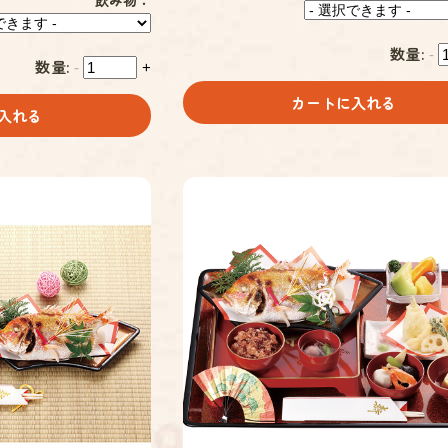
飲み物：
数量:
-
数量:
-
+
カートに入れる
入れる