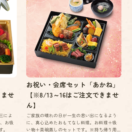
お祝い・会席セット「あかね」
きませ
【※8/13～16はご注文できませ
ん】
三によ
ご家族の晴れの日が一生の思い出になるよう
し、お吸
に、真心込めたおもてなし料理。お料理＋吸
す。
い物＋茶碗蒸しのセットです。※持ち帰り用...