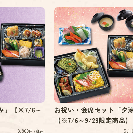
み」【※7/6～
お祝い・会席セット「夕
【※7/6～9/29限定商品】
3,800
5,11
円 (税込)