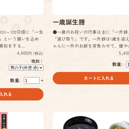
一歳誕生膳
00～120日頃に「一生
●一歳のお祝いの行事は主に「一升餅
」という願いを込め
「選び取り」です。一升餅は1歳を迎
似をする...
ゃんに一升のお餅を背負わせて、健やかな
4,600
5,40
円 (税込)
性別：
数量:
-
カートに入れる
数量:
-
+
入れる