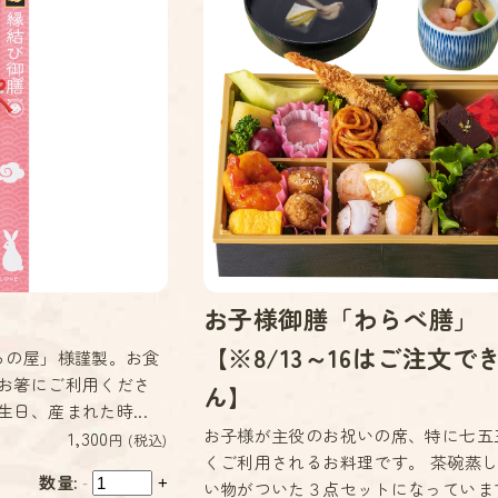
お子様御膳「わらべ膳」
【※8/13～16はご注文で
らの屋」様謹製。お食
お箸にご利用くださ
ん】
日、産まれた時...
お子様が主役のお祝いの席、特に七五
1,300
円 (税込)
くご利用されるお料理です。 茶碗蒸
数量:
-
+
い物がついた３点セットになっていま