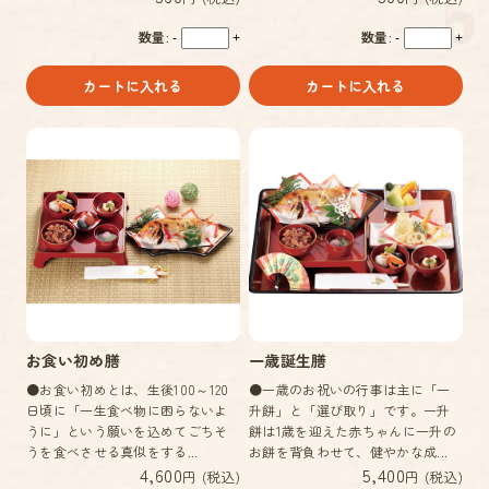
数量:
数量:
-
+
-
+
カートに入れる
カートに入れる
お食い初め膳
一歳誕生膳
●お食い初めとは、生後100～120
●一歳のお祝いの行事は主に「一
日頃に「一生食べ物に困らないよ
升餅」と「選び取り」です。一升
うに」という願いを込めてごちそ
餅は1歳を迎えた赤ちゃんに一升の
うを食べさせる真似をする...
お餅を背負わせて、健やかな成...
4,600
5,400
円 (税込)
円 (税込)