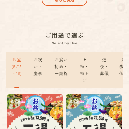
もっと見る
ご用途で選ぶ
Select by Use
お盆
お祝
お食い
上
通
法
(8/13
い・
初め・
棟・
夜・
事・
～16)
慶事
一歳祝
棟上
葬儀
仏事
げ