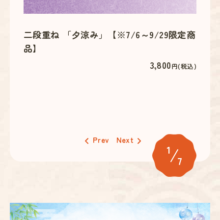
6はご
二段重ね 「夕涼み」【※7/6～9/29限定商
ごちそ
品】
定商
3,800
円(税込)
円(税込)
がです
Prev
Next
1
7