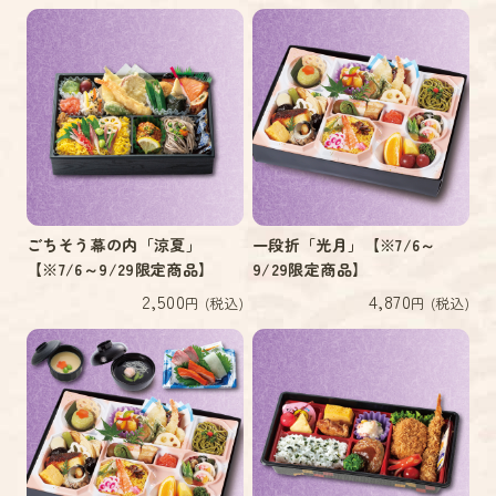
ごちそう幕の内「涼夏」
一段折「光月」【※7/6～
【※7/6～9/29限定商品】
9/29限定商品】
2,500
4,870
円 (税込)
円 (税込)