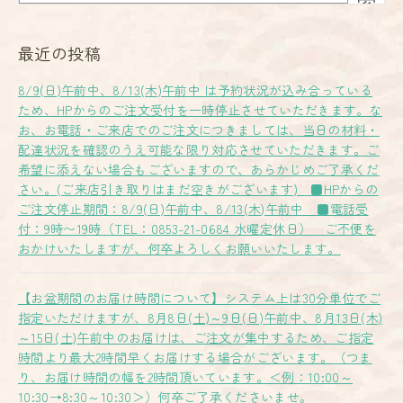
索
最近の投稿
8/9(日)午前中、8/13(木)午前中 は予約状況が込み合っている
ため、HPからのご注文受付を一時停止させていただきます。な
お、お電話・ご来店でのご注文につきましては、当日の材料・
配達状況を確認のうえ可能な限り対応させていただきます。ご
希望に添えない場合もございますので、あらかじめご了承くだ
さい。(ご来店引き取りはまだ空きがございます) ■HPからの
ご注文停止期間：8/9(日)午前中、8/13(木)午前中 ■電話受
付：9時〜19時（TEL：0853-21-0684 水曜定休日） ご不便を
おかけいたしますが、何卒よろしくお願いいたします。
【お盆期間のお届け時間について】システム上は30分単位でご
指定いただけますが、8月8日(土)～9日(日)午前中、8月13日(木)
～15日(土)午前中のお届けは、ご注文が集中するため、ご指定
時間より最大2時間早くお届けする場合がございます。（つま
り、お届け時間の幅を2時間頂いています。＜例：10:00～
10:30→8:30～10:30＞）何卒ご了承くださいませ。