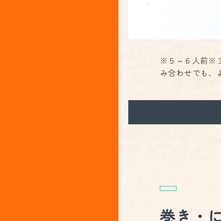
※５～６人前※
み合わせでも、より
巻き・に