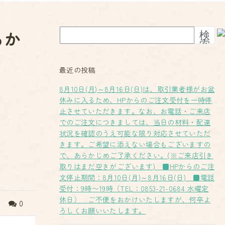
るか
検
索
最近の投稿
8月10日(月)～8月16日(日)は、取引業者様がお盆
休みに入るため、HPからのご注文受付を一時停
止させていただきます。なお、お電話・ご来店
でのご注文につきましては、当日の材料・配達
状況を確認のうえ可能な限り対応させていただ
きます。ご希望に添えない場合もございますの
で、あらかじめご了承ください。(※ご来店引き
取りはまだ空きがございます) ■HPからのご注
文停止期間：8月10日(月)～8月16日(日) ■電話
受付：9時〜19時（TEL：0853-21-0684 水曜定
休日） ご不便をおかけいたしますが、何卒よ
0
ろしくお願いいたします。