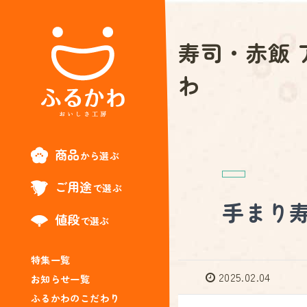
寿司・赤飯 
わ
商品
から選ぶ
ご用途
で選ぶ
手まり
値段
で選ぶ
特集一覧
2025.02.04
お知らせ一覧
ふるかわのこだわり