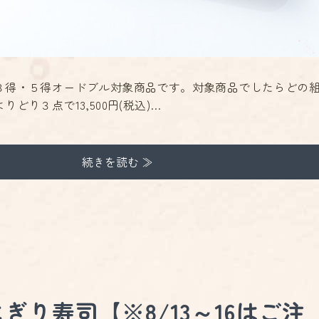
３得・５得オードブル対象商品です。対象商品でしたらどの
どり３点で13,500円(税込)…
続きを読む ≫
ぎり寿司【※8/13～16はご注