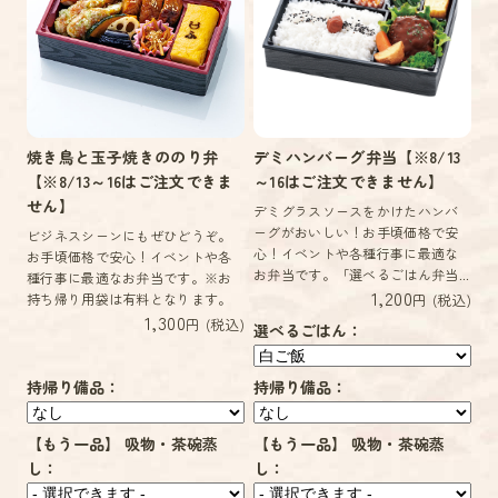
焼き鳥と玉子焼きののり弁
デミハンバーグ弁当【※8/13
【※8/13～16はご注文できま
～16はご注文できません】
せん】
デミグラスソースをかけたハンバ
ーグがおいしい！お手頃価格で安
ビジネスシーンにもぜひどうぞ。
心！イベントや各種行事に最適な
お手頃価格で安心！イベントや各
お弁当です。「選べるごはん弁当...
種行事に最適なお弁当です。※お
1,200
持ち帰り用袋は有料となります。
円 (税込)
1,300
円 (税込)
選べるごはん：
持帰り備品：
持帰り備品：
【もう一品】 吸物・茶碗蒸
【もう一品】 吸物・茶碗蒸
し：
し：