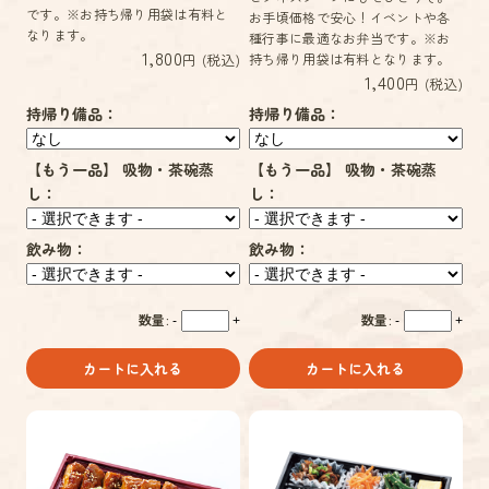
です。※お持ち帰り用袋は有料と
お手頃価格で安心！イベントや各
なります。
種行事に最適なお弁当です。※お
1,800
円 (税込)
持ち帰り用袋は有料となります。
1,400
円 (税込)
持帰り備品：
持帰り備品：
【もう一品】 吸物・茶碗蒸
【もう一品】 吸物・茶碗蒸
し：
し：
飲み物：
飲み物：
数量:
数量:
-
+
-
+
カートに入れる
カートに入れる