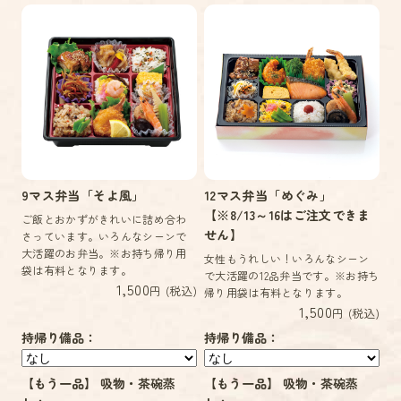
9マス弁当「そよ風」
12マス弁当「めぐみ」
【※8/13～16はご注文できま
ご飯とおかずがきれいに詰め合わ
せん】
さっています。いろんなシーンで
大活躍のお弁当。※お持ち帰り用
女性もうれしい！いろんなシーン
袋は有料となります。
で大活躍の12品弁当です。※お持ち
1,500
円 (税込)
帰り用袋は有料となります。
1,500
円 (税込)
持帰り備品：
持帰り備品：
【もう一品】 吸物・茶碗蒸
【もう一品】 吸物・茶碗蒸