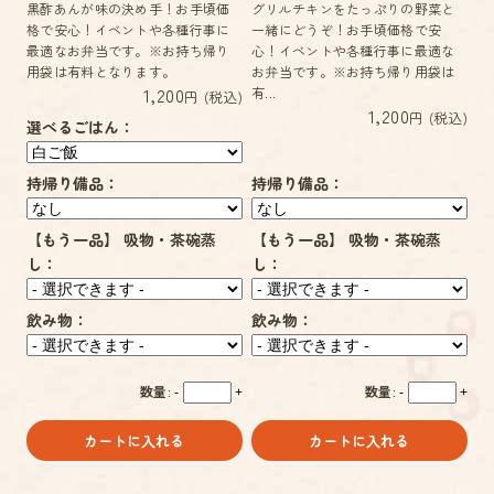
黒酢あんが味の決め手！お手頃価
グリルチキンをたっぷりの野菜と
格で安心！イベントや各種行事に
一緒にどうぞ！お手頃価格で安
最適なお弁当です。※お持ち帰り
心！イベントや各種行事に最適な
用袋は有料となります。
お弁当です。※お持ち帰り用袋は
1,200
有...
円 (税込)
1,200
円 (税込)
選べるごはん：
持帰り備品：
持帰り備品：
【もう一品】 吸物・茶碗蒸
【もう一品】 吸物・茶碗蒸
し：
し：
飲み物：
飲み物：
数量:
数量:
-
+
-
+
カートに入れる
カートに入れる