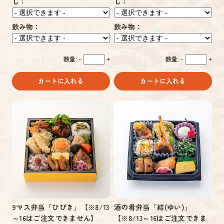
し：
し：
飲み物：
飲み物：
数量:
数量:
-
+
-
+
カートに入れる
カートに入れる
9マス弁当「ひびき」【※8/13
酒の肴弁当「結(ゆい)」
～16はご注文できません】
【※8/13～16はご注文できま