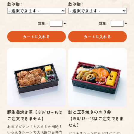
飲み物：
飲み物：
数量:
数量:
-
+
-
+
カートに入れる
カートに入れる
豚生姜焼き重【※8/13～16は
鮭と玉子焼きののり弁
ご注文できません】
【※8/13～16はご注文できま
せん】
お肉でガツン！とスタミナ補給！
いろんなシーンで大活躍のお弁当
ビジネスシーンにもぜひどうぞ。