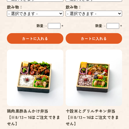
飲み物：
飲み物：
数量:
数量:
-
+
-
+
カートに入れる
カートに入れる
鶏肉黒酢あんかけ弁当
十穀米とグリルチキン弁当
【※8/13～16はご注文できま
【※8/13～16はご注文できま
せん】
せん】