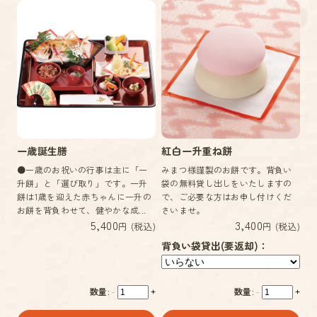
一歳誕生膳
紅白一升重ね餅
●一歳のお祝いの行事は主に「一
みまつ様謹製のお餅です。背負い
升餅」と「選び取り」です。一升
袋の無料貸し出しをいたしますの
餅は1歳を迎えた赤ちゃんに一升の
で、ご必要な方はお申し付けくだ
お餅を背負わせて、健やかな成...
さいませ。
5,400
3,400
円 (税込)
円 (税込)
背負い袋貸出(要返却)：
数量:
数量:
-
+
-
+