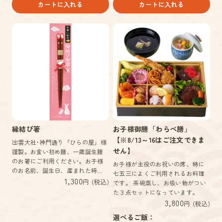
カートに入れる
カートに入れる
縁結び箸
お子様御膳「わらべ膳」
【※8/13～16はご注文できま
出雲大社･神門通り「ひらの屋」様
せん】
謹製。お食い初め膳、一歳誕生膳
のお箸にご利用ください。お子様
お子様が主役のお祝いの席、特に
のお名前、誕生日、産まれた時...
七五三によくご利用されるお料理
1,300
円 (税込)
です。 茶碗蒸し、お吸い物がつい
た３点セットになっています。
3,800
円 (税込)
選べるご飯：