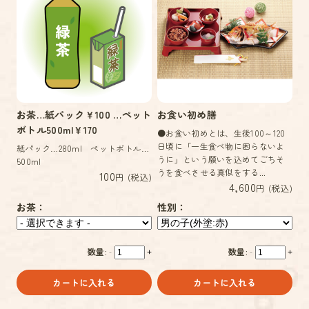
お茶…紙パック￥100 …ペット
お食い初め膳
ボトル500ml￥170
●お食い初めとは、生後100～120
日頃に「一生食べ物に困らないよ
紙パック…280ml ペットボトル…
うに」という願いを込めてごちそ
500ml
うを食べさせる真似をする...
100
円 (税込)
4,600
円 (税込)
お茶：
性別：
数量:
数量:
-
+
-
+
カートに入れる
カートに入れる