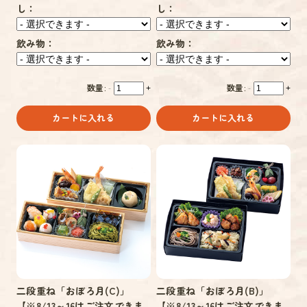
し：
し：
飲み物：
飲み物：
数量:
数量:
-
+
-
+
カートに入れる
カートに入れる
二段重ね「おぼろ月(C)」
二段重ね「おぼろ月(B)」
【※8/13～16はご注文できま
【※8/13～16はご注文できま