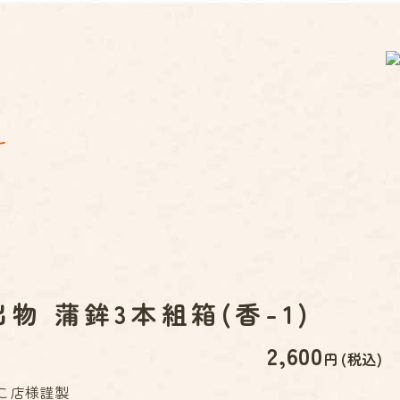
物 蒲鉾3本組箱(香-1)
2,600
円 (税込)
こ店様謹製