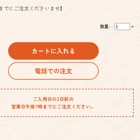
までにご注文くださいませ】
数量:
-
+
カートに入れる
電話での注文
ご入用日の2日前の
営業日午後7時までにご注文ください。