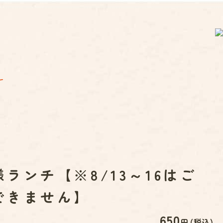
ランチ【※8/13～16はご
できません】
650
円 (税込)